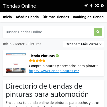
Tiendas Online
Inicio
Añadir Tienda
Últimas Tiendas
Ranking de Tiendas
Inicio
›
Motor
›
Pinturas
Ordenar:
Más Vistas
Tienda Pinturas
Compra pinturas y accesorios para pintar tu
coche en Tienda Pinturas. Especialistas en
https://www.tiendapinturas.es/
pintura de automoción. Solo marcas líderes,
ofertando productos de calidad al mejor
Directorio de tiendas de
precio. Encuentra también pinturas y
accesorios para trabajos de pintura
pinturas para automoción
industriales, así como decorativos.
Encuentra tu tienda online de pinturas para coche, y otros