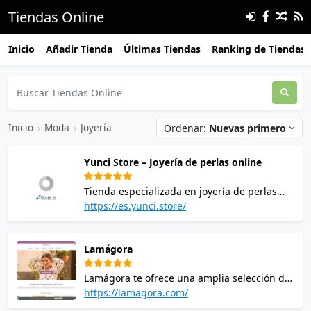
Tiendas Online
Inicio
Añadir Tienda
Últimas Tiendas
Ranking de Tiendas
Inicio
›
Moda
›
Joyería
Ordenar:
Nuevas primero
Yunci Store – Joyería de perlas online
Tienda especializada en joyería de perlas
con diseños elegantes y atemporales.
https://es.yunci.store/
Collares, pendientes, pulseras y anillos
cuidadosamente seleccionados para realzar
Lamágora
cualquier estilo y ocasión.
Lamágora te ofrece una amplia selección de
accesorios femeninos para cualquier
https://lamagora.com/
ocasión. Desde complementos casuales