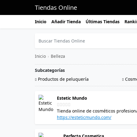
Tiendas Online
Inicio
Añadir Tienda
Últimas Tiendas
Ranki
Inicio
›
Belleza
Subcategorías
Productos de peluquería
Cosmé
Estetic Mundo
Tienda online de cosméticos profesiona
profesionales naturales, cosméticos de 
https://esteticmundo.com/
etc. Entra en nuestra web y descubre 
descuento para siempre.
Perfecta Cosmetica