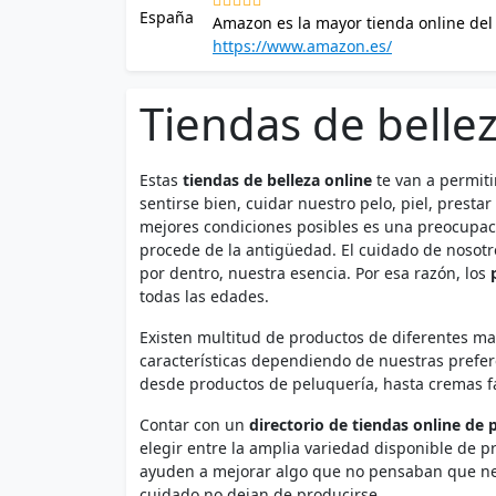
Amazon es la mayor tienda online del
producto. Poco a poco la empresa fun
https://www.amazon.es/
España la fecha de llegada fue el 15 
Tiendas de bellez
Estas
tiendas de belleza online
te van a permiti
sentirse bien, cuidar nuestro pelo, piel, prest
mejores condiciones posibles es una preocupac
procede de la antigüedad. El cuidado de nosot
por dentro, nuestra esencia. Por esa razón, los
todas las edades.
Existen multitud de productos de diferentes ma
características dependiendo de nuestras prefer
desde productos de peluquería, hasta cremas fac
Contar con un
directorio de tiendas online de 
elegir entre la amplia variedad disponible de 
ayuden a mejorar algo que no pensaban que nece
cuidado no dejan de producirse.