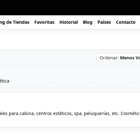
ng de Tiendas
Favoritas
Historial
Blog
Países
Contacto
Ordenar:
Menos V
tica
les para cabina, centros estéticos, spa, peluquerías, etc. Cosméti
origen natural. Cremas, envolturas, mascarillas peel off, gel condu
todos nuestros productos, si eres profesional obtén un 50% de