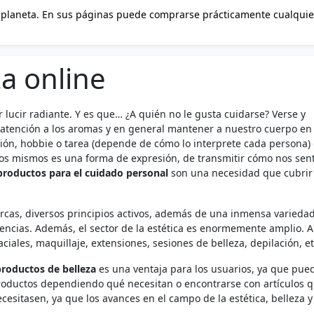
 planeta. En sus páginas puede comprarse prácticamente cualquie
dada por Jeff Bezos ha ido expandiéndose por todo el mundo. En
de Septiembre de 2011 y ya cuenta con miles de adeptos.
a online
r lucir radiante. Y es que… ¿A quién no le gusta cuidarse? Verse y
ar atención a los aromas y en general mantener a nuestro cuerpo en 
ión, hobbie o tarea (depende de cómo lo interprete cada persona)
ros mismos es una forma de expresión, de transmitir cómo nos sen
productos para el cuidado personal
son una necesidad que cubrir
rcas, diversos principios activos, además de una inmensa varieda
encias. Además, el sector de la estética es enormemente amplio. 
iales, maquillaje, extensiones, sesiones de belleza, depilación, et
productos de belleza
es una ventaja para los usuarios, ya que pue
productos dependiendo qué necesitan o encontrarse con artículos 
sitasen, ya que los avances en el campo de la estética, belleza y