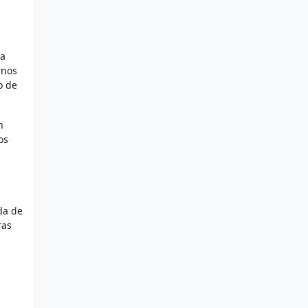
 a
rnos
o de
n
os
da de
ras