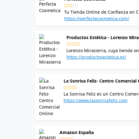
Tu Tienda Online de Confianza en Cosméticos de Calidad En el 
personal, la elección de productos 
https://perfectacosmetica.com/
nuestra piel. Perfecta Cosmética se
los cosméticos, ofreciendo a sus client
Productos Estética - Lorenzo Mira
especialmente en las marcas Massad
no solo embellecen, sino que tambié
Lorenzo Mirasierra, cuya tienda on
compromiso con la calidad y la inno
productos de peluquería y estétic
https://productosestetica.es/
sector del cuidado personal, cabel
novedades y tendencias, todo lo qu
La Sonrisa Feliz- Centro Comercial 
La Sonrisa Feliz es un Centro Comer
compras de productos de primeras ma
https://www.lasonrisafeliz.com
ahorrando dinero y tiempo a través 
tienda, así como con categorías es
teniendo de manera rápida aquello 
Amazon España