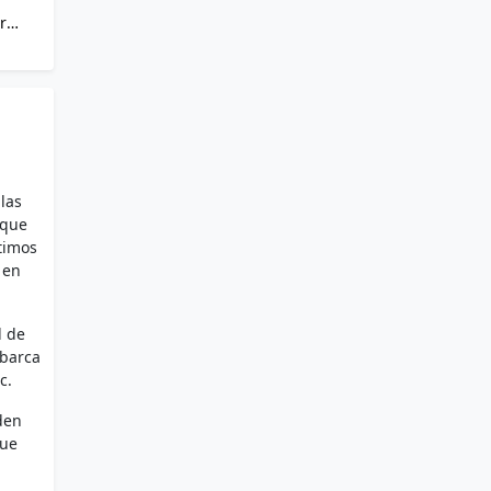
r
las
 que
timos
 en
d de
Abarca
c.
den
que